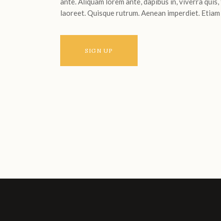
ante. Aliquam lorem ante, dapibus in, viverra quis, 
laoreet. Quisque rutrum. Aenean imperdiet. Etiam ul
SIGN UP