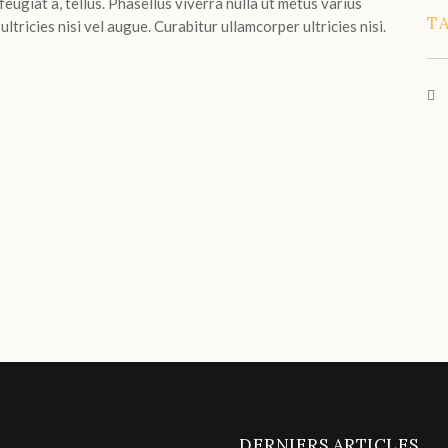
feugiat a, tellus. Phasellus viverra nulla ut metus varius
TA
tricies nisi vel augue. Curabitur ullamcorper ultricies nisi.
DERNIERS ARTICLES