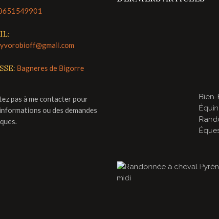
0651549901
IL:
lyvorobioff@gmail.com
SSE:
Bagneres de Bigorre
Bien-
tez pas à me contacter pour
Équin
'informations ou des demandes
Rand
iques.
Éques