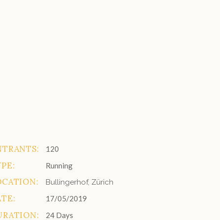
NTRANTS:
120
PE:
Running
OCATION:
Bullingerhof, Zürich
ATE:
17/05/2019
URATION:
24 Days