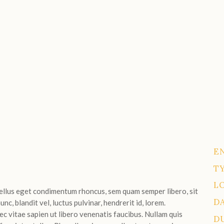
E
TY
L
ellus eget condimentum rhoncus, sem quam semper libero, sit
D
, blandit vel, luctus pulvinar, hendrerit id, lorem.
 vitae sapien ut libero venenatis faucibus. Nullam quis
D