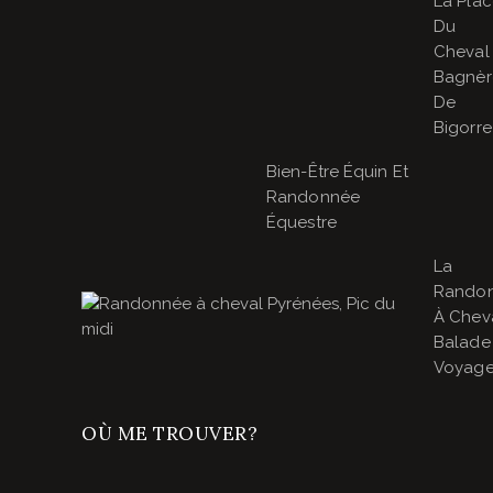
La Pla
Du
Cheval
Bagnèr
De
Bigorre
Bien-Être Équin Et
Randonnée
Équestre
La
Rando
À Cheva
Balade
Voyage
OÙ ME TROUVER?