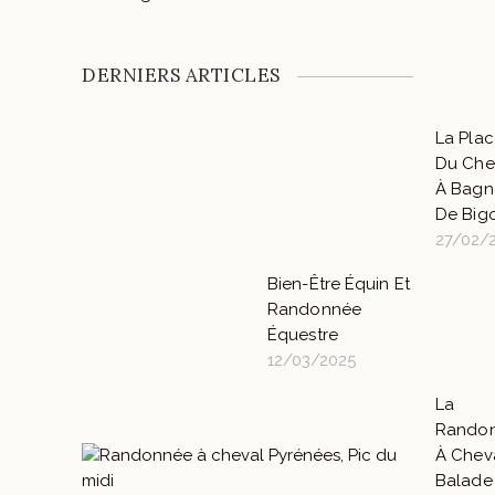
DERNIERS ARTICLES
La Pla
Du Che
À Bagn
De Bigo
27/02/
Bien-Être Équin Et
Randonnée
Équestre
12/03/2025
La
Rando
À Cheva
Balade