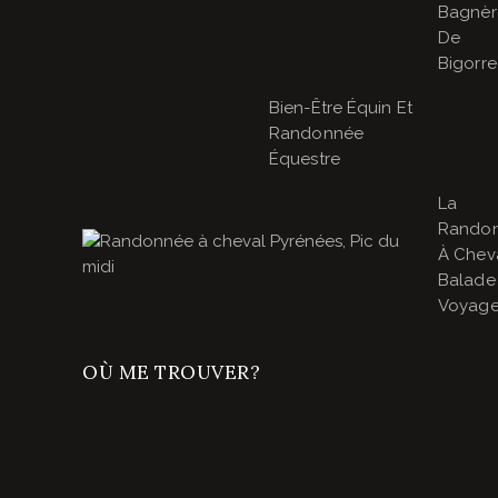
Bagnèr
De
Bigorre
Bien-Être Équin Et
Randonnée
Équestre
La
Rando
À Cheva
Balade
Voyage
OÙ ME TROUVER?