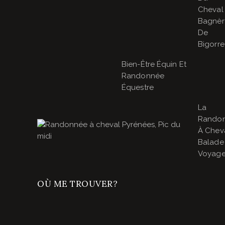
Cheval
Bagnèr
De
Bigorre
Bien-Être Équin Et
Randonnée
Équestre
La
Rando
À Cheva
Balade
Voyage
OÙ ME TROUVER?