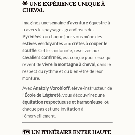
🌟 UNE EXPÉRIENCE UNIQUE À
CHEVAL
Imaginez
une semaine d’aventure équestre
à
travers les paysages grandioses des
Pyrénées
, où chaque jour vous mène des
estives verdoyantes
aux
crêtes à couper le
souffle
. Cette randonnée, réservée aux
cavaliers confirmés
, est conçue pour ceux qui
rêvent de
vivre la montagne à cheval
, dans le
respect du rythme et du bien-être de leur
monture.
Avec
Anatoly Vorobioff
, élève-instructeur de
l’
École de Légèreté
, vous découvrirez une
équitation respectueuse et harmonieuse
, où
chaque pas est une invitation à
l’émerveillement.
🗺️ UN ITINÉRAIRE ENTRE HAUTE