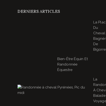
DERNIERS ARTICLES
La Pla
Du
Cheval
Bagnèr
De
Bigorre
Bien-Être Équin Et
Randonnée
Équestre
La
Rando
À Cheva
Balade
Voyage