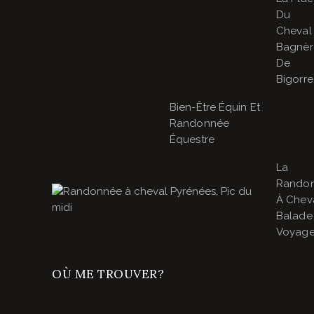
Du
Cheval
Bagnèr
De
Bigorre
Bien-Être Équin Et
Randonnée
Équestre
La
Rando
À Cheva
Balade
Voyage
OÙ ME TROUVER?