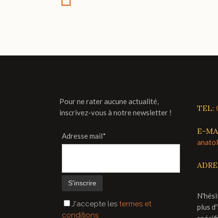
Pour ne rater aucune actualité,
TEL:
inscrivez-vous à notre newsletter !
E-MA
Adresse mail*
anato
ADRE
N'hési
J'accepte les
termes et
plus d
conditions