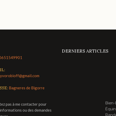
DERNIERS ARTICLES
0651549901
IL:
lyvorobioff@gmail.com
SSE:
Bagneres de Bigorre
Bien-
tez pas à me contacter pour
Équin
'informations ou des demandes
Rand