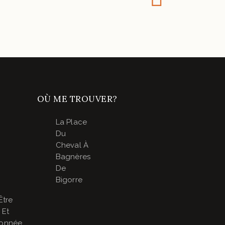
OÙ ME TROUVER?
La Place
Du
Cheval À
Bagnères
De
Bigorre
Être
 Et
onnée