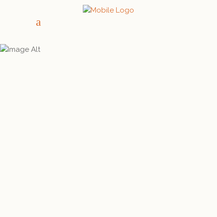
ARCHIVE
STAGE ÉQUESTRE HAUTES-
PYRÉNÉES
04/06/2023
65400 Ouzous
READ MORE
MINI STAGE CHEVAL ET
CIRQUE
23/10/2024