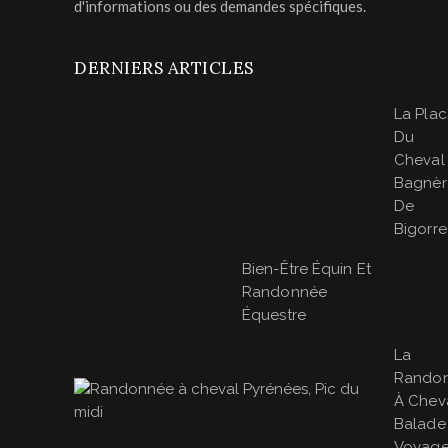
d'informations ou des demandes spécifiques.
DERNIERS ARTICLES
La Pla
Du
Cheval
Bagnèr
De
Bigorre
Bien-Être Équin Et
Randonnée
Équestre
La
Rando
À Cheva
Balade
Voyage