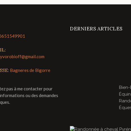
DERNIERS ARTICLES
0651549901
IL:
lyvorobioff@gmail.com
SSE:
Bagneres de Bigorre
Bien-
tez pas à me contacter pour
Équin
'informations ou des demandes
Rand
iques.
Éques