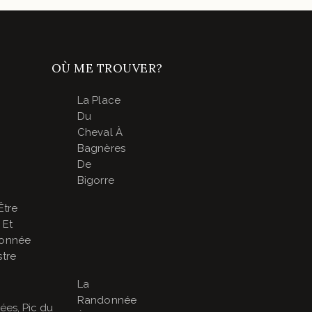
OÙ ME TROUVER?
La Place
Du
Cheval À
Bagnères
De
Bigorre
Être
 Et
onnée
tre
La
Randonnée