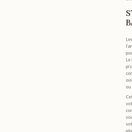
S
B
Les
l’a
pou
Le
pro
con
ouv
ou 
Cet
vot
con
vou
vot
plu