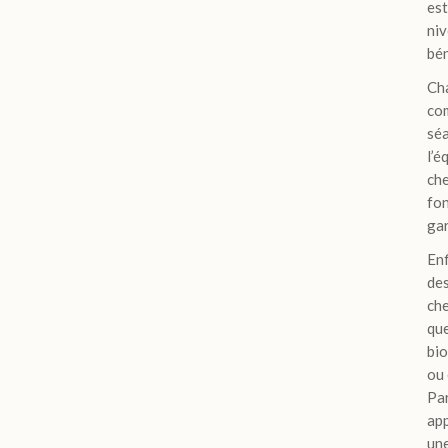
est
niv
bén
Ch
com
séa
l’é
che
fon
gar
Enf
des
che
que
bio
ou 
Par
app
une