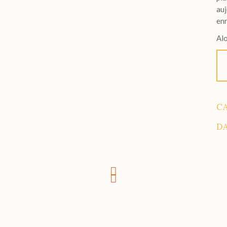
auj
enr
Alo
C
D