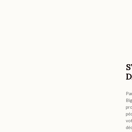
S
D
Par
Big
pro
péd
vot
déc