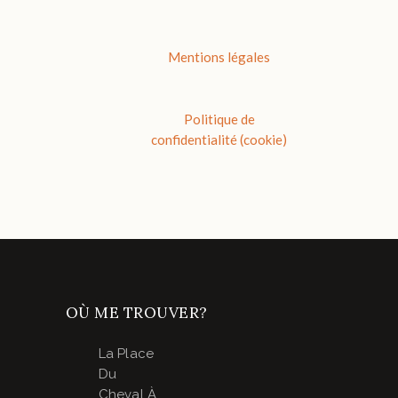
Mentions légales
Politique de
confidentialité (cookie)
OÙ ME TROUVER?
La Place
Du
Cheval À