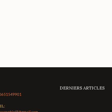
DERNIERS ARTICLES
0651549901
IL:
lyvorobioff@gmail.com