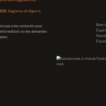
SSE:
Bagneres de Bigorre
Bien-
tez pas à me contacter pour
Équin
'informations ou des demandes
Rand
iques.
Éques