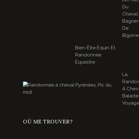
Du
Cheval
Bagnèr
De
Bigorre
Bien-Être Équin Et
Randonnée
Équestre
La
Rando
À Cheva
Balade
Voyage
OÙ ME TROUVER?