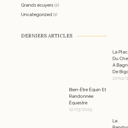
Grands écuyers
(2)
Uncategorized
(1)
DERNIERS ARTICLES
La Pla
Du Che
À Bagn
De Bigo
27/02/
Bien-Être Équin Et
Randonnée
Équestre
12/03/2025
La
Rando