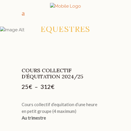
TOUTES LES
RANDONNÉES
ÉQUESTRES
COURS COLLECTIF
D’ÉQUITATION 2024/25
Plage
25
€
–
312
€
de
prix :
25€
Cours collectif d’equitation d’une heure
à
en petit groupe (4 maximum)
312€
Au trimestre