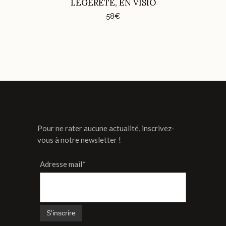
LÉGÈRETÉ, EN VISIO
sur
58
€
la
page
du
produit
Pour ne rater aucune actualité, inscrivez-
vous à notre newsletter !
Adresse mail*