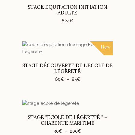
STAGE EQUITATION INITIATION
sur
ADULTE
la
page
824
€
du
produit
New
Ce
CHOIX DES OPTIONS
produit
a
STAGE DÉCOUVERTE DE L’ECOLE DE
plusieurs
LÉGÈRETÉ
variations.
Plage
60
€
–
85
€
Les
de
prix :
options
60€
peuvent
à
85€
être
Ce
choisies
CHOIX DES OPTIONS
produit
STAGE ”ECOLE DE LÉGÈRETÉ ” –
sur
a
CHARENTE MARITIME
la
plusieurs
page
Plage
30
€
–
200
€
variations.