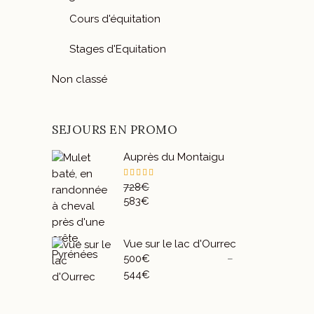
Cours d'équitation
Stages d'Equitation
Non classé
SEJOURS EN PROMO
Auprès du Montaigu
Note
728
€
5.00
Le
583
€
sur 5
prix
Le
initial
prix
était :
actuel
Vue sur le lac d'Ourrec
728€.
est :
500
€
–
583€.
Plage
544
€
de
prix :