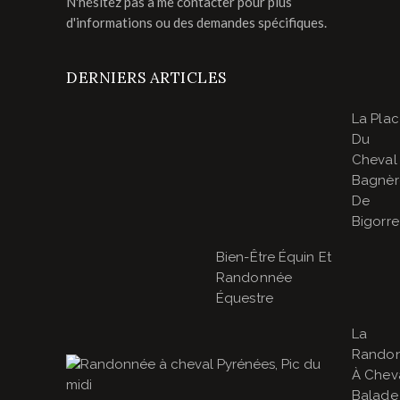
N'hésitez pas à me contacter pour plus
d'informations ou des demandes spécifiques.
DERNIERS ARTICLES
La Pla
Du
Cheval
Bagnèr
De
Bigorre
Bien-Être Équin Et
Randonnée
Équestre
La
Rando
À Cheva
Balade