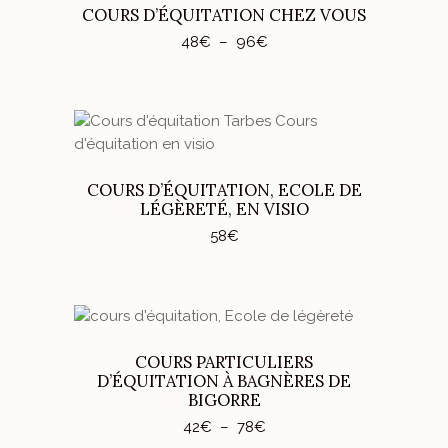
produit
COURS D’ÉQUITATION CHEZ VOUS
choisies
a
sur
Plage
48
€
–
96
€
plusieurs
de
la
variations.
prix :
page
48€
Les
à
du
96€
options
produit
peuvent
AJOUTER AU PANIER
être
choisies
COURS D’ÉQUITATION, ECOLE DE
LÉGÈRETÉ, EN VISIO
sur
la
58
€
page
du
produit
Ce
CHOIX DES OPTIONS
produit
COURS PARTICULIERS
a
D’ÉQUITATION À BAGNÈRES DE
plusieurs
BIGORRE
variations.
Plage
42
€
–
78
€
Les
de