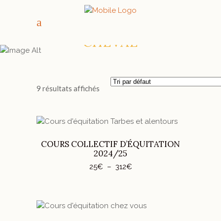
PROGRESSER À
CHEVAL
9 résultats affichés
Ce
CHOIX DES OPTIONS
produit
COURS COLLECTIF D’ÉQUITATION
a
2024/25
plusieurs
Plage
25
€
–
312
€
variations.
de
prix :
Les
25€
options
à
312€
peuvent
Ce
être
CHOIX DES OPTIONS