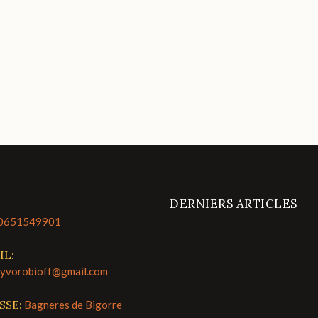
DERNIERS ARTICLES
0651549901
IL:
lyvorobioff@gmail.com
SSE:
Bagneres de Bigorre