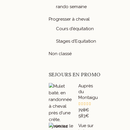
rando semaine
Progresser à cheval
Cours d'équitation
Stages d'Equitation
Non classé
SEJOURS EN PROMO
Auprès
du
Montaigu
Note
728
€
5.00
Le
583
€
sur 5
prix
Le
Vue sur
initial
prix