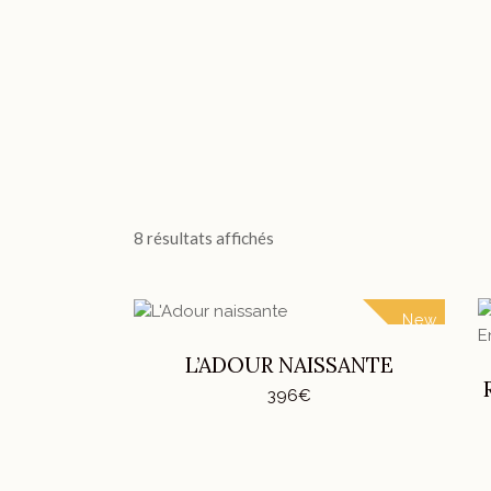
8 résultats affichés
New
Ce
CHOIX DES OPTIONS
produit
L’ADOUR NAISSANTE
a
396
€
plusieurs
variations.
Les
options