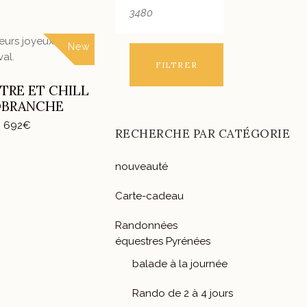
peuvent
prix :
max
3
être
386€
choisies
à
New
Ce
3
sur
472€
S OPTIONS
produit
FILTRER
la
a
page
TRE ET CHILL
plusieurs
du
OBRANCHE
variations.
produit
Plage
–
692
€
Les
RECHERCHE PAR CATÉGORIE
de
options
prix :
512€
peuvent
à
nouveauté
être
692€
choisies
Carte-cadeau
sur
la
Randonnées
page
équestres Pyrénées
du
balade à la journée
produit
Rando de 2 à 4 jours