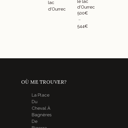
le lac
était :
actuel
d'Ourrec
728€.
est :
500
€
583€.
–
Plag
544
€
de
prix :
500€
à
544€
OÙ ME TROUVER?
La Place
Du
Cheval À
Bagnères
De