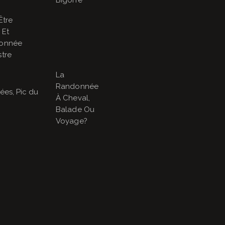
Bigorre
Être
 Et
onnée
tre
La
Randonnée
À Cheval,
Balade Ou
Voyage?