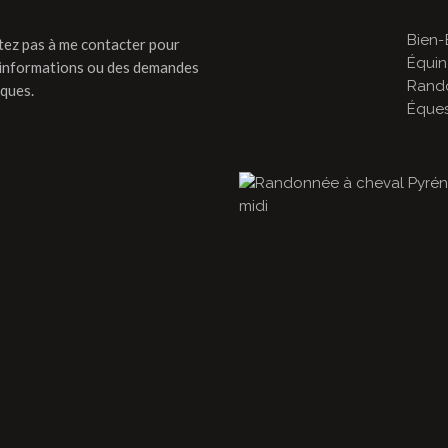
Bien-
tez pas à me contacter pour
Équin
'informations ou des demandes
Rand
iques.
Éques