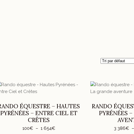
Ce
CHOIX DES OPTIONS
produit
CHOIX DE
a
RANDO ÉQUESTRE – HAUTES
RANDO ÉQUES
plusieurs
PYRÉNÉES – ENTRE CIEL ET
PYRÉNÉES –
variations.
CRÊTES
AVEN
Les
Plage
100
€
–
1 654
€
3 386
€
options
de