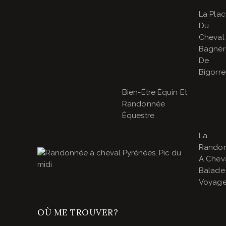
La Pla
Du
Cheval
Bagnèr
De
Bigorre
Bien-Être Équin Et
Randonnée
Équestre
La
Rando
À Cheva
Balade
Voyage
OÙ ME TROUVER?