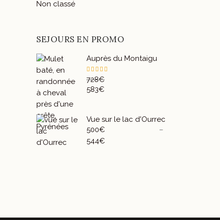
Non classé
SEJOURS EN PROMO
Auprès du Montaigu
Note
728
€
5.00
Le
583
€
sur 5
prix
Le
initial
prix
était :
actuel
Vue sur le lac d'Ourrec
728€.
est :
500
€
–
583€.
Plage
544
€
de
prix :
500€
à
544€