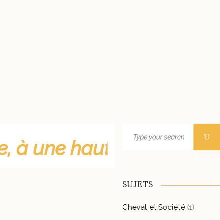
Search
for:
terre, à une hauteur qui n'
terre, à une hauteur qui n'
SUJETS
STAGES
Cheval et Société
(1)