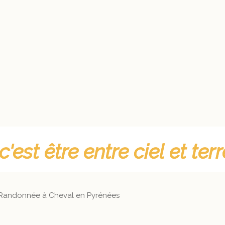
 c'est être entre ciel et 
 c'est être entre ciel et 
RANDONNÉES À