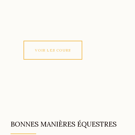
Cours particuliers ou en groupe, avec
mes chevaux d'école ou votre propre
cheval. Cours chez vous ou en
visioconférence..
EN SAVOIR PLUS
VOIR LES COURS
BONNES MANIÈRES ÉQUESTRES