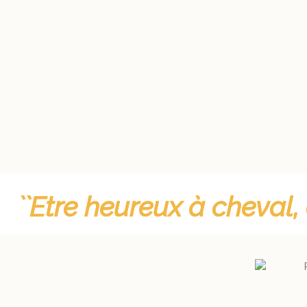
``Etre heureux à cheval,
``Etre heureux à cheval,
COURS D'ÉQUITATION